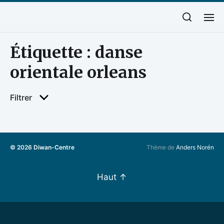
Étiquette :
danse
orientale orleans
Filtrer
© 2026
Diwan-Centre
Thème de
Anders Norén
Haut
↑