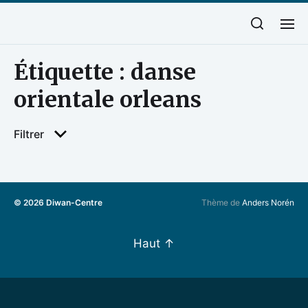
Étiquette :
danse
orientale orleans
Filtrer
© 2026
Diwan-Centre
Thème de
Anders Norén
Haut
↑