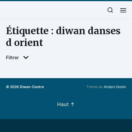
Étiquette :
diwan danses
d orient
Filtrer
© 2026
Diwan-Centre
Thème de
Anders Norén
Haut
↑