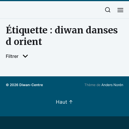
Étiquette :
diwan danses
d orient
Filtrer
© 2026
Diwan-Centre
Thème de
Anders Norén
Haut
↑