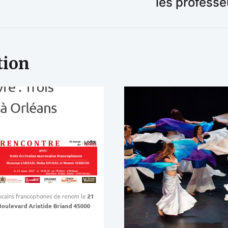
les profess
tion