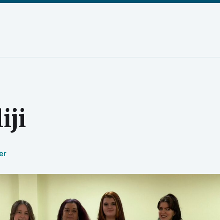
iji
er